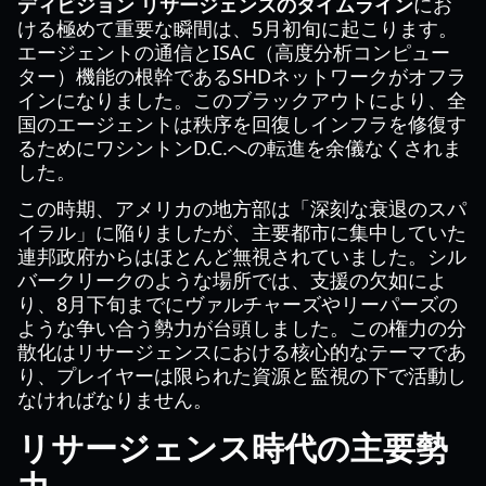
ディビジョン リサージェンスのタイムライン
にお
ける極めて重要な瞬間は、5月初旬に起こります。
エージェントの通信とISAC（高度分析コンピュー
ター）機能の根幹であるSHDネットワークがオフラ
インになりました。このブラックアウトにより、全
国のエージェントは秩序を回復しインフラを修復す
るためにワシントンD.C.への転進を余儀なくされま
した。
この時期、アメリカの地方部は「深刻な衰退のスパ
イラル」に陥りましたが、主要都市に集中していた
連邦政府からはほとんど無視されていました。シル
バークリークのような場所では、支援の欠如によ
り、8月下旬までにヴァルチャーズやリーパーズの
ような争い合う勢力が台頭しました。この権力の分
散化はリサージェンスにおける核心的なテーマであ
り、プレイヤーは限られた資源と監視の下で活動し
なければなりません。
リサージェンス時代の主要勢