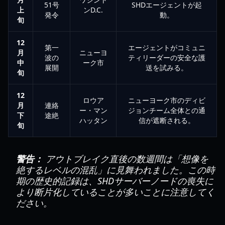
51号
SHDエージェントが起
上
ンD.C.
発令
動。
旬
12
第一
エージェントがコミュニ
月
ニューヨ
波の
ティリーダーの安全な護
中
ーク市
展開
送を試みる。
旬
12
ロウア
ニューヨーク市のディビ
月
連絡
ー・マン
ジョンチーム全体との通
下
途絶
ハッタン
信が遮断される。
旬
警告：
アウトブレイク直後の数週間は「想像を
絶するレベルの混乱」に見舞われました。この時
期の歴史的記録は、SHDサーバーノードの喪失に
より断片化していることが多いことに注意してく
ださい。