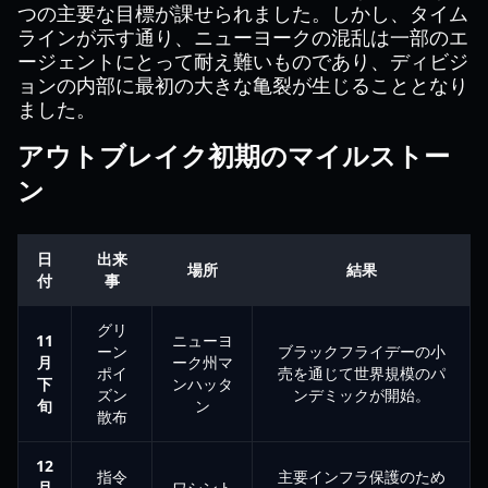
つの主要な目標が課せられました。しかし、タイム
ラインが示す通り、ニューヨークの混乱は一部のエ
ージェントにとって耐え難いものであり、ディビジ
ョンの内部に最初の大きな亀裂が生じることとなり
ました。
アウトブレイク初期のマイルストー
ン
日
出来
場所
結果
付
事
グリ
11
ニューヨ
ーン
ブラックフライデーの小
月
ーク州マ
ポイ
売を通じて世界規模のパ
下
ンハッタ
ズン
ンデミックが開始。
旬
ン
散布
12
指令
主要インフラ保護のため
月
ワシント