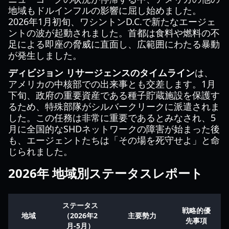
地域もドルインフルの影響に屈し始めました。
2026年1月初旬、ワシントンD.C.で新たなエージェ
ントの波が起動されました。首都は食料や燃料の不
足による即座の脅威に直面し、広範囲にわたる暴動
が発生しました。
ディビジョン リサージェンスのタイムライン
は、
アメリカの中核部での出来事とも交差します。1月
下旬、政府の重要資産である種子貯蔵施設を保護す
るため、特殊部隊がシルバークリークに派遣されま
した。この任務は非常に重要であるとみなされ、5
月に全国的なSHDネットワークの障害が始まった後
も、エージェントたちは「その場を死守せよ」と命
じられました。
2026年 地域別ステータスレポート
ステータス
戦略的優
地域
（2026年2
主要勢力
先事項
月-5月）