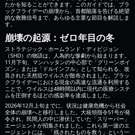
たかを知ることができます。このガイドでは、ブラ
ックフライデーの崩壊から、首都陥落を告げる絶望
的な救難信号まで、あらゆる主要な節目を解説しま
す。
崩壊の起源：ゼロ年目の冬
ストラテジック・ホームランド・ディビジョン
（SHD）の物語は、人為的な惨劇から始まります。
11月下旬、マンハッタンの中心部で「グリーンポイ
ズン」または「ドルインフル」として知られる、改
良された天然痘ウイルスが散布されました。ブラッ
クフライデーにおける現金の高速な流通を利用する
ことで、ウイルスは48時間以内に現代の医療システ
ムを圧倒するほどの感染率を達成しました。
2026年12月上旬までに、状況は健康危機から社会
全体の崩壊へと移行しました。大統領指令51号が発
令され、民間人の中に潜伏していた「スリーパー」
エージェントが招集されました。これら第一波のエ
ージェントには、「残されたものを救う」という一