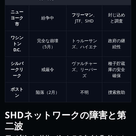
ニュー
フリーマン
、
封じ込め
ヨーク
紛争中
JTF、SHD
と調査
市
ワシン
完全な崩壊
トゥルーサン
政府の継
トン
（5月）
ズ、ハイエナ
続性
D.C.
シルバ
ヴァルチャー
種子貯蔵
ークリ
戒厳令
ズ、リーパー
庫の安全
ーク
ズ
確保
ボスト
陥落（2月）
不明
捜索救助
ン
SHDネットワークの障害と第
二波