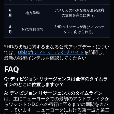
6
アメリカの小さな町が連邦政府
地方暴動
月
の支援を完全に失う。
8
SHDのリソースが再びマンハッ
NYC救難信号
月
タンに向けられる。
SHDの状況に関する更なる公式アップデートについ
ては、
Ubisoftディビジョン公式サイト
を訪問し、
最新の戦術インテルを確認してください。
FAQ
Q: ディビジョン リサージェンスは全体のタイムラ
インのどこに位置しますか？
A:
ディビジョン リサージェンスのタイムライン
は、主にニューヨークでの最初のアウトブレイクか
らワシントンD.C.への移行に至るまでの期間をカバ
ーしています。ニューヨークにおける第一波と第二