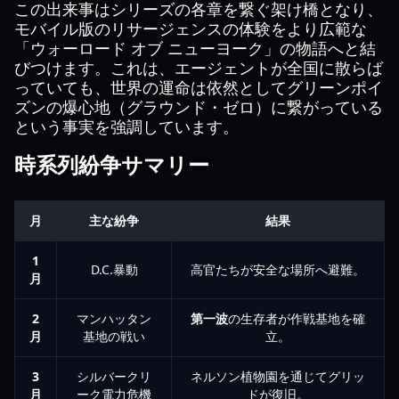
この出来事はシリーズの各章を繋ぐ架け橋となり、
モバイル版のリサージェンスの体験をより広範な
「ウォーロード オブ ニューヨーク」の物語へと結
びつけます。これは、エージェントが全国に散らば
っていても、世界の運命は依然としてグリーンポイ
ズンの爆心地（グラウンド・ゼロ）に繋がっている
という事実を強調しています。
時系列紛争サマリー
月
主な紛争
結果
1
D.C.暴動
高官たちが安全な場所へ避難。
月
2
マンハッタン
第一波
の生存者が作戦基地を確
月
基地の戦い
立。
3
シルバークリ
ネルソン植物園を通じてグリッ
月
ーク電力危機
ドが復旧。