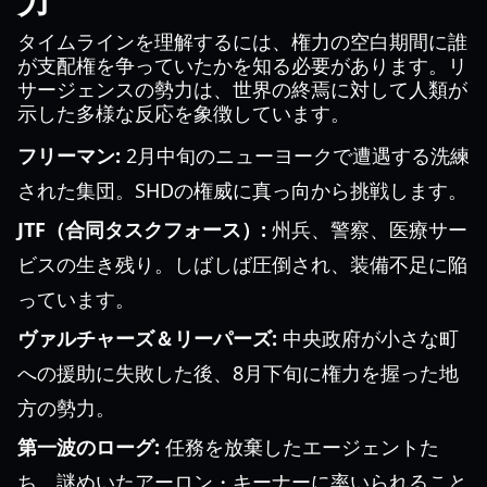
力
タイムラインを理解するには、権力の空白期間に誰
が支配権を争っていたかを知る必要があります。リ
サージェンスの勢力は、世界の終焉に対して人類が
示した多様な反応を象徴しています。
フリーマン:
2月中旬のニューヨークで遭遇する洗練
された集団。SHDの権威に真っ向から挑戦します。
JTF（合同タスクフォース）:
州兵、警察、医療サー
ビスの生き残り。しばしば圧倒され、装備不足に陥
っています。
ヴァルチャーズ＆リーパーズ:
中央政府が小さな町
への援助に失敗した後、8月下旬に権力を握った地
方の勢力。
第一波のローグ:
任務を放棄したエージェントた
ち。謎めいたアーロン・キーナーに率いられること