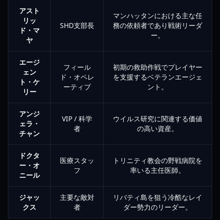
アスト
マンハッタンにおける主な任
リッ
SHD支部長
務の依頼者であり戦術リーダ
ド・マ
ー。
ヤ
エージ
フィール
初期の救助作戦でプレイヤー
ェン
ド・オペレ
を支援するベテランエージェ
ト・ケ
ーティブ
ント。
リー
アンジ
VIP / 科学
ウイルス研究に関連する価値
ェラ・
者
の高い資産。
チャン
ドクタ
医療スタッ
トリニティ教会の野戦病院を
ー・オ
フ
率いる主任医師。
ニール
ジャッ
主要な敵対
リバティ島を狙う冷酷なレイ
クス
者
ダー勢力のリーダー。