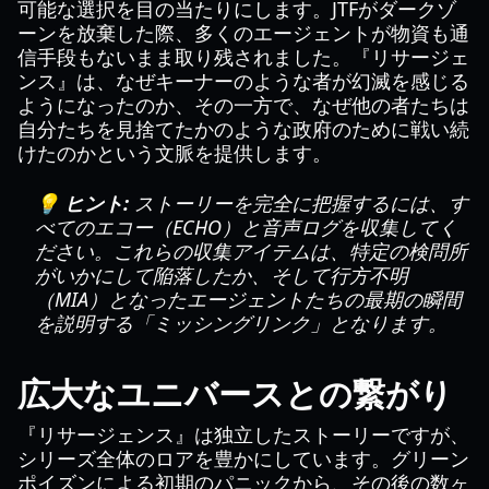
可能な選択を目の当たりにします。JTFがダークゾ
ーンを放棄した際、多くのエージェントが物資も通
信手段もないまま取り残されました。『リサージェ
ンス』は、なぜキーナーのような者が幻滅を感じる
ようになったのか、その一方で、なぜ他の者たちは
自分たちを見捨てたかのような政府のために戦い続
けたのかという文脈を提供します。
💡 ヒント:
ストーリーを完全に把握するには、す
べてのエコー（ECHO）と音声ログを収集してく
ださい。これらの収集アイテムは、特定の検問所
がいかにして陥落したか、そして行方不明
（MIA）となったエージェントたちの最期の瞬間
を説明する「ミッシングリンク」となります。
広大なユニバースとの繋がり
『リサージェンス』は独立したストーリーですが、
シリーズ全体のロアを豊かにしています。グリーン
ポイズンによる初期のパニックから、その後の数ヶ