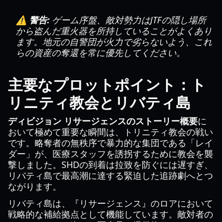
⚠️ 警告:
ゲーム序盤、敵対勢力はJTFの隠し場所
から盗んだ重火器を所持していることがよくあり
ます。地元の自警団が火力で劣らないよう、これ
らの資産の奪還を常に優先してください。
主要なプロットポイント：ト
リニティ教会とリバティ島
ディビジョン リサージェンスのストーリー概要
に
おいて極めて重要な瞬間は、トリニティ教会の戦い
です。略奪者の無秩序で暴力的な集団である「レイ
ダー」が、医療スタッフを誘拐するために教会を襲
撃しました。SHDの到着は拉致を防ぐには遅すぎ、
リバティ島で最高潮に達する緊迫した追跡劇へとつ
ながります。
リバティ島は、『リサージェンス』のロアにおいて
戦略的な補給拠点として機能しています。敵対者の