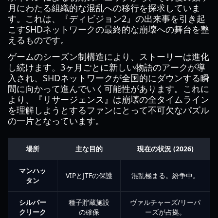
月にわたる組織的な混乱への移行を探求していま
す。これは、『ディビジョン2』の出来事を引き起
こすSHDネットワークの最終的な崩壊への舞台を整
えるものです。
ゲームのシーズン制構造により、ストーリーは進化
し続けます。3ヶ月ごとに新しい物語のアークが導
入され、SHDネットワークが全国的にダウンする瞬
間に向かって進んでいく可能性があります。これに
より、『リサージェンス』は崩壊の全タイムライン
を理解しようとするファンにとって不可欠なパズル
の一片となっています。
場所
主な目的
現在の状況 (2026)
マンハッ
VIPとJTFの保護
混乱極まる。紛争中。
タン
シルバー
種子貯蔵施設
ヴァルチャーズ/リーパ
クリーク
の確保
ーズが占拠。