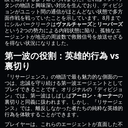
タンの物語と興味深い対比を生んでおり、ディビジ
ョンがユニット間の通信がほとんどない状態で多方
面作戦を戦っていたことを示しています。8月まで
にシルバークリークは
ヴァルチャーズ
と
リーパーズ
という2つの勢力による内戦状態に陥り、孤独なエ
ージェントが地元の周波数で救難信号を放送せざる
を得ない状況になりました。
第一波の役割：英雄的行為 vs
裏切り
『リサージェンス』の物語で最も魅力的な側面の一
つは、忠誠を守り続ける第一波エージェントとして
プレイできることです。オリジナルの『ディビジョ
ン』では、第一波はしばしば
アーロン・キーナー
の
裏切りと同義に扱われます。しかし、『リサージェ
ンス』では、離反しなかった者たちの純粋な英雄的
行為を体験することができます。
プレイヤーは、これらのエージェントが直面した不