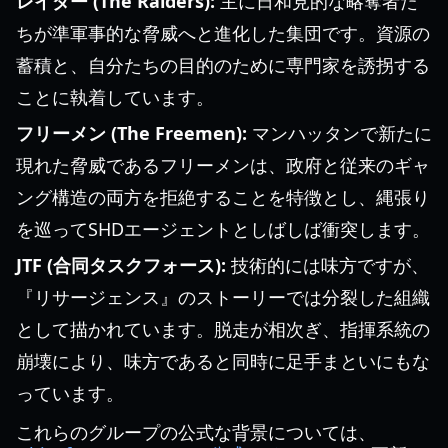
レイダー (The Raiders):
主に日和見的な略奪者た
ちが準軍事的な脅威へと進化した集団です。資源の
蓄積と、自分たちの目的のために専門家を誘拐する
ことに執着しています。
フリーメン (The Freemen):
マンハッタンで新たに
現れた脅威であるフリーメンは、政府と従来のギャ
ング構造の両方を拒絶することを特徴とし、縄張り
を巡ってSHDエージェントとしばしば衝突します。
JTF (合同タスクフォース):
技術的には味方ですが、
『リサージェンス』のストーリーでは分裂した組織
として描かれています。脱走が相次ぎ、指揮系統の
崩壊により、味方であると同時に足手まといにもな
っています。
これらのグループの公式な背景については、