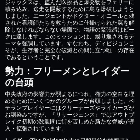
ジャックスは、盗んだ医療品と爆発物をフェリーに
積み込み、逃走を隠蔽するために島を爆破しようと
しました。エージェントがドクター・オニールと残
された看護師たちを救うために仕掛けられた罠を解
除しなければならない場面で、物語の緊張感はピー
クに達します。このミッションは、繰り返されるテ
ーマを強調しています。すなわち、ディビジョンこ
そが、生存者と完全な破滅との間に立つ唯一の存在
であるということです。
勢力：フリーメンとレイダー
の台頭
中央政府の影響力が弱まるにつれ、権力の空白を埋
めるためにいくつかのグループが台頭しました。ベ
テランプレイヤーにはクリーナーズやライカーズが
お馴染みですが、『リサージェンス』ではアウトブ
レイク初期の数週間に街を苦しめた新たな脅威が導
入・拡張されています。