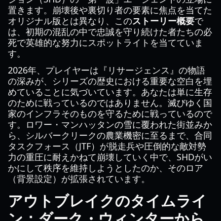
置きます。崩壊後や裏切り者の要素に焦点を当てた
オリジナル版とは異なり、この
ストーリー概要
で
は、初期の混乱の中で忠誠を守り続けた者たちの必
死で英雄的な努力にスポットライトを当てていま
す。
2026年、プレイヤーは『リサージェンス』の物語
の深みが、シリーズの歴史における重要な空白を埋
めていることに気づいています。あなたは単に生存
のために戦っているのではありません。滅びゆく国
家のインフラそのものを守るために戦っているので
す。ロワー・マンハッタンの雪に覆われた街並みか
ら、シルバークリークの農業機密に至るまで、合同
タスクフォース（JTF）が脱走兵や圧倒的な敵対勢
力の重圧に耐えかねて崩壊していく中で、SHDがい
かにして秩序を維持しようとしたのか、そのロア
（背景設定）が拡張されています。
アウトブレイクのタイムライ
ン：ダーク・ウィンターから