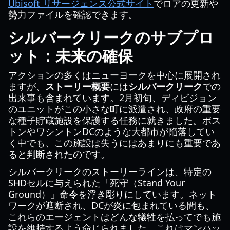
Ubisoft リサージェンス公式サイト
でロアの更新や
勢力ファイルを確認できます。
シルバークリークのサブプロ
ット：未来の確保
アクションの多くはニューヨークを中心に展開され
ますが、
ストーリー概要
には
シルバークリーク
での
出来事も含まれています。2月初旬、ディビジョン
のユニットがこの小さな町に派遣され、政府の重要
な種子貯蔵施設を保護する任務に就きました。ボス
トンやワシントンDCのような大都市が陥落してい
く中でも、この施設は失うにはあまりにも重要であ
ると判断されたのです。
シルバークリークのストーリーラインは、特定の
SHDセルに与えられた「死守（Stand Your
Ground）」命令を浮き彫りにしています。ネット
ワークが遮断され、DCが炎に包まれている間も、
これらのエージェントはどんな犠牲を払ってでも施
設を維持するよう命じられました。これはマンハッ