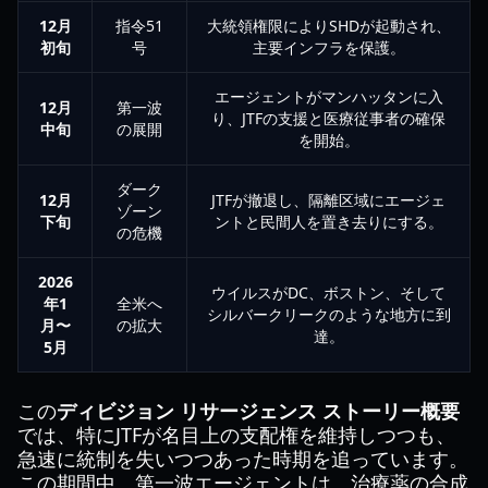
12月
指令51
大統領権限によりSHDが起動され、
初旬
号
主要インフラを保護。
エージェントがマンハッタンに入
12月
第一波
り、JTFの支援と医療従事者の確保
中旬
の展開
を開始。
ダーク
12月
JTFが撤退し、隔離区域にエージェ
ゾーン
下旬
ントと民間人を置き去りにする。
の危機
2026
ウイルスがDC、ボストン、そして
年1
全米へ
シルバークリークのような地方に到
月〜
の拡大
達。
5月
この
ディビジョン リサージェンス ストーリー概要
では、特にJTFが名目上の支配権を維持しつつも、
急速に統制を失いつつあった時期を追っています。
この期間中、第一波エージェントは、治療薬の合成