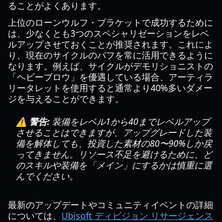
ることがよくあります。
上位のローンウルフ・ブラケットで成功するために
は、少なくとも3つのスペシャリゼーションをレベ
ルアップさせておくことが推奨されます。これによ
り、現在のサイクルのバフを常に活用できるように
なります。例えば、サイクルがデモリショニストの
「ヘビーブロウ」を優遇している場合、アーティラ
リータレットを使用すると通常より40%多いダメー
ジを与えることができます。
⚠️ 警告:
装備をレベル1から40までレベルアップ
させることはできますが、アップグレードした装
備を解体しても、投資した素材の80〜90%しか戻
ってきません。リソース不足を避けるために、ど
のスキルや装備を「メイン」にするかは慎重に選
んでください。
最新のアップデートやコミュニティイベントの詳細
については、
Ubisoft ディビジョン リサージェンス