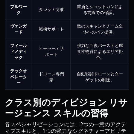
ブルワー
重盾とショットガンによ
タンク / 突破
ク
る前線での保護。
ヴァンガ
敵のスキャンとチーム全
戦術サポート
ード
体へのバフ提供。
フィール
強力な回復バーストと腐
ヒーラー / サ
ドメディ
食性物質によるエリア拒
ポート
ック
否。
テックオ
ドローン専門
自動戦闘ドローンとター
ペレータ
家
ゲットの制圧。
ー
クラス別のディビジョン リサ
ージェンス スキルの習得
各スペシャリゼーションには、2つの一意のアクテ
ィブスキルと、1つの強力なシグネチャーアビリテ