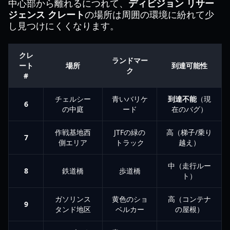
中心部から離れるにつれて、
ディビジョン リサー
ジェンス クレート
の場所は周囲の環境に紛れて少
し見つけにくくなります。
クレ
ランドマー
ート
場所
到達可能性
ク
#
チェルシー
青いバリケ
到達不能
（現
6
の中庭
ード
在のバグ）
作戦基地西
JTFの緑の
高（梯子/乗り
7
側エリア
トラック
越え）
中（走行ルー
8
鉄道橋
歩道橋
ト）
ガソリンス
黄色のショ
高（コンテナ
9
タンド地区
ベルカー
の屋根）