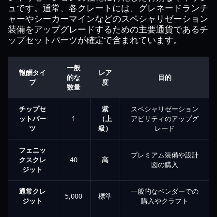
ュです。通常、各クレートには、グレネードランチ
ャーやシーカーマインなどのスペシャリゼーション
装備をアップグレードするための主要通貨であるチ
ップセットパーツが確定で含まれています。
一般
報酬タイ
レア
的な
目的
プ
度
数量
チップセ
紫
スペシャリゼーション
ットパー
1
（上
アビリティのアップグ
ツ
級）
レード
フェニッ
プレミアム装備や設計
クスクレ
40
高
図の購入
ジット
通常クレ
一般的なベンダーでの
5,000
標準
ジット
購入やクラフト