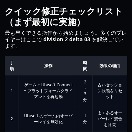
クイック修正チェックリスト
（まず最初に実施）
最も早くできる操作から始めましょう。多くのプレ
イヤーはここで
division 2 delta 03
を解決してい
ます。
手
時
操作
効果の理由
順
間
2
ゲーム + Ubisoft Connect
古いセッショ
～
1
+ プラットフォームクライ
ン状態をリセ
3
アントを再起動
ット
分
よくあるオー
Ubisoft のゲーム内オーバ
1
2
バーレイ競合
ーレイを無効化
分
を除去