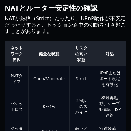
NATとルーター安定性の確認
NATが厳格（Strict）だったり、UPnP動作が不安定
だったりすると、セッション途中の切断を引き起こ
すことがあります。
ネット
リスク
ワーク
健全な状態
の高い
対処
要因
状態
UPnPまたは
NATタ
Open/Moderate
Strict
ポート設定
イプ
を有効化
機器再起
2%以
パケッ
動、ケーブ
0～1%
上のス
トロス
ル確認、ISP
パイク
連絡
ジッタ
高い／
混雑軽減、