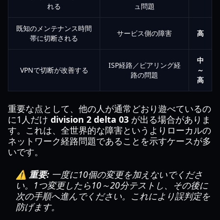
れる
ュ問題
既知のメンテナンス時間
サービス側の障害
高
帯に切断される
中
ISP経路／ピアリング経
VPNで切断が改善する
～
路の問題
高
重要な点として、他の人が通常どおり遊べているの
に1人だけ
division 2 delta 03
が出る場合がありま
す。これは、全世界的な障害というよりローカルの
ネットワーク経路問題であることを示すケースが多
いです。
⚠️ 重要:
一度に10個の変更を加えないでくださ
い。1つ変更したら10～20分テストし、その後に
次の手順へ進んでください。これにより誤判定を
防げます。