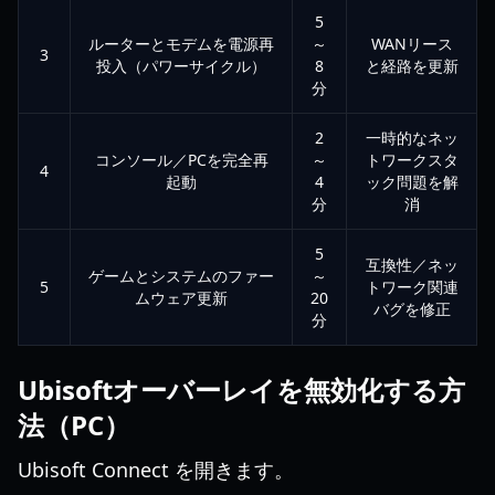
5
ルーターとモデムを電源再
～
WANリース
3
投入（パワーサイクル）
8
と経路を更新
分
2
一時的なネッ
コンソール／PCを完全再
～
トワークスタ
4
起動
4
ック問題を解
分
消
5
互換性／ネッ
ゲームとシステムのファー
～
5
トワーク関連
ムウェア更新
20
バグを修正
分
Ubisoftオーバーレイを無効化する方
法（PC）
Ubisoft Connect を開きます。