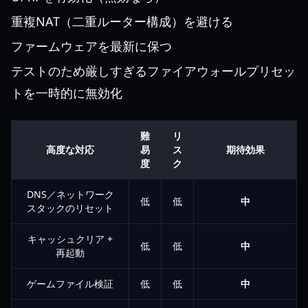
重複NAT（二重ルーター構成）を避ける
ファームウェアを最新に保つ
テストのため厳しすぎるファイアウォールプリセッ
トを一時的に無効化
難
リ
高度な対応
易
ス
期待効果
度
ク
DNS／ネットワーク
低
低
中
スタックのリセット
キャッシュクリア +
低
低
中
再起動
ゲームファイル検証
低
低
中