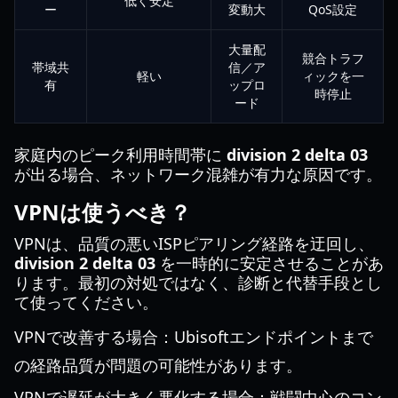
低く安定
ー
変動大
QoS設定
大量配
競合トラフ
帯域共
信／ア
軽い
ィックを一
有
ップロ
時停止
ード
家庭内のピーク利用時間帯に
division 2 delta 03
が出る場合、ネットワーク混雑が有力な原因です。
VPNは使うべき？
VPNは、品質の悪いISPピアリング経路を迂回し、
division 2 delta 03
を一時的に安定させることがあ
ります。最初の対処ではなく、診断と代替手段とし
て使ってください。
VPNで改善する場合：Ubisoftエンドポイントまで
の経路品質が問題の可能性があります。
VPNで遅延が大きく悪化する場合：戦闘中心のコン