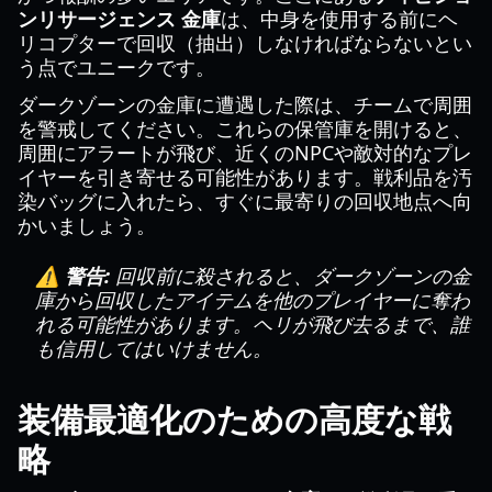
ンリサージェンス 金庫
は、中身を使用する前にヘ
リコプターで回収（抽出）しなければならないとい
う点でユニークです。
ダークゾーンの金庫に遭遇した際は、チームで周囲
を警戒してください。これらの保管庫を開けると、
周囲にアラートが飛び、近くのNPCや敵対的なプレ
イヤーを引き寄せる可能性があります。戦利品を汚
染バッグに入れたら、すぐに最寄りの回収地点へ向
かいましょう。
⚠️ 警告:
回収前に殺されると、ダークゾーンの金
庫から回収したアイテムを他のプレイヤーに奪わ
れる可能性があります。ヘリが飛び去るまで、誰
も信用してはいけません。
装備最適化のための高度な戦
略