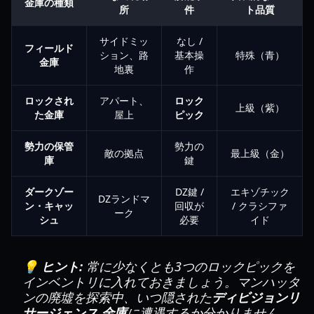
金庫の種類
所
件
ト品質
サイドミッ
なし /
フィールド
ション、路
基本操
特殊（青）
金庫
地裏
作
ロックされ
アパート、
ロック
上級（紫）
た金庫
屋上
ピック
勢力の保管
勢力の
敵の拠点
最上級（金）
庫
鍵
ダークゾー
DZ鍵 /
エキゾチック
DZランドマ
ン・キャッ
回収が
/ クラシファ
ーク
シュ
必要
イド
💡 ヒント:
常に少なくとも3つのロックピックを
インベントリに入れておきましょう。マンハッタ
ンの廃墟を探索中、いつ隠された
ディビジョンリ
サージェンス 金庫
に遭遇するか分かりません。