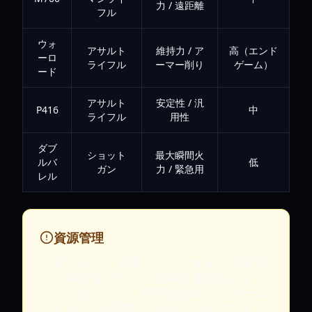
力 / 遠距離
フル
ウォ
アサルト
維持力 / ア
高（エンド
ーロ
ライフル
ーマー削り
ゲーム）
ード
アサルト
安定性 / 汎
P416
中
ライフル
用性
ダブ
ショット
最大瞬間火
ルバ
低
ガン
力 / 緊急用
レル
資源管理
青（レア）や紫（スペリオル）の装備
に希少なクラフト材料を使わないよう
にしましょう。長期的なエンドゲーム
ビルドの基礎となる金（ハイエンド）