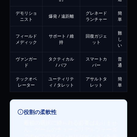
デモリショ
グレネード
簡
爆発 / 遠距離
ニスト
ランチャー
単
難
フィールド
サポート / 維
回復ガジェ
し
メディック
持
ット
い
ヴァンガー
タクティカル
スマートカ
普
ド
/ バフ
バー
通
テックオペ
ユーティリテ
アサルトタ
簡
レーター
ィ / タレット
レット
単
役割の柔軟性
最初の選択に縛られる必要はありませ
ん。ゲームのチュートリアルフェーズ
ですべてのスペシャリゼーションをテ