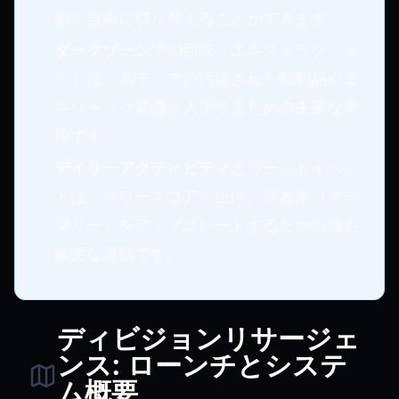
割を自由に切り替えることができます。
ダークゾーン
での回収（エキストラクショ
ン）は、高ティアの汚染された戦利品やエ
キゾチック装備を入手するための主要な手
段です。
デイリーアクティビティ
とワールドイベン
トは、パワースコアを上げ、武器庫（アー
マリー）をアップグレードするための最も
確実な道筋です。
ディビジョンリサージェ
ンス: ローンチとシステ
ム概要