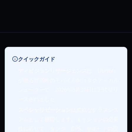
クイックガイド
ディビジョンリサージェンス
は、Ubisoft
が贈る最高峰のモバイル向けタクティカル
シューターで、2026年3月31日に正式リリ
ースされました。
スペシャリゼーション
は柔軟なクラスシス
テムとして機能します。ミッションの必要
性に応じて、タンク、DPS、サポートの役