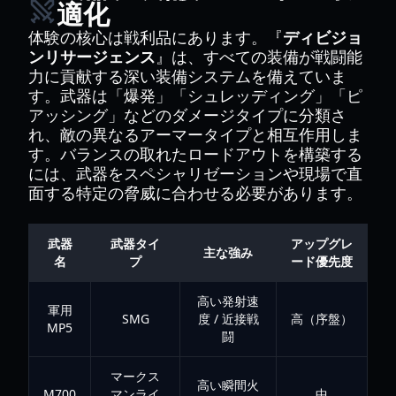
適化
体験の核心は戦利品にあります。『
ディビジョ
ンリサージェンス
』は、すべての装備が戦闘能
力に貢献する深い装備システムを備えていま
す。武器は「爆発」「シュレッディング」「ピ
アッシング」などのダメージタイプに分類さ
れ、敵の異なるアーマータイプと相互作用しま
す。バランスの取れたロードアウトを構築する
には、武器をスペシャリゼーションや現場で直
面する特定の脅威に合わせる必要があります。
武器
武器タイ
アップグレ
主な強み
名
プ
ード優先度
高い発射速
軍用
SMG
度 / 近接戦
高（序盤）
MP5
闘
マークス
高い瞬間火
M700
マンライ
中