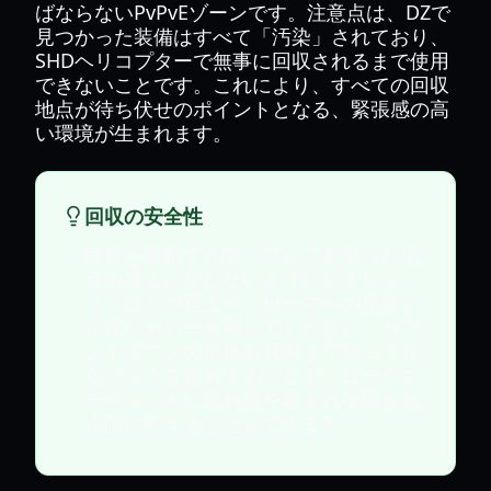
ばならないPvPvEゾーンです。注意点は、DZで
見つかった装備はすべて「汚染」されており、
SHDヘリコプターで無事に回収されるまで使用
できないことです。これにより、すべての回収
地点が待ち伏せのポイントとなる、緊張感の高
い環境が生まれます。
回収の安全性
回収を要請する際、フレアを撃った地
点の真上に立たないようにしましょ
う。近くの屋上や、ロープへの見通し
が良いカバーを探してください。カウ
ントダウンの最後の10秒まで待ってか
らバッグを装着することで、ローグエ
ージェントに戦利品を盗まれる隙を最
小限に抑えることができます。