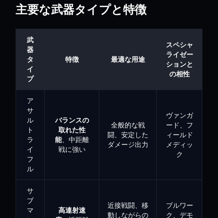
主要な武器タイプと特徴
武
スペシャ
器
ライゼー
タ
特徴
最適な用途
ションと
イ
の相性
プ
ア
サ
ヴァンガ
ル
バランスの
全般的な戦
ード、フ
ト
取れた性
闘、安定した
ィールド
ラ
能
、中距離
ダメージ出力
メディッ
イ
戦に強い
ク
フ
ル
サ
ブ
近接戦闘、移
ブルワー
マ
高連射速
動しながらの
ク、デモ