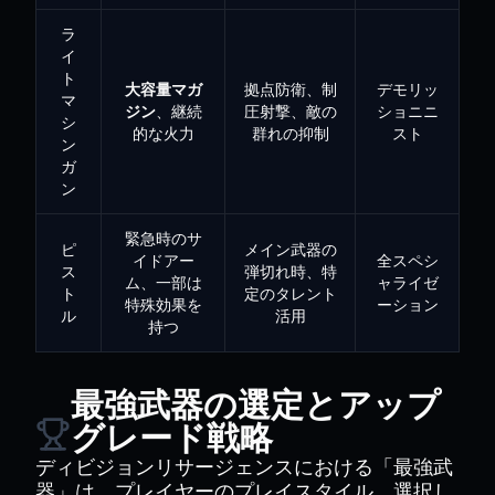
ラ
イ
ト
大容量マガ
拠点防衛、制
デモリッ
マ
ジン
、継続
圧射撃、敵の
ショニニ
シ
的な火力
群れの抑制
スト
ン
ガ
ン
緊急時のサ
ピ
メイン武器の
イドアー
全スペシ
ス
弾切れ時、特
ム、一部は
ャライゼ
ト
定のタレント
特殊効果を
ーション
ル
活用
持つ
最強武器の選定とアップ
グレード戦略
ディビジョンリサージェンスにおける「最強武
器」は、プレイヤーのプレイスタイル、選択し