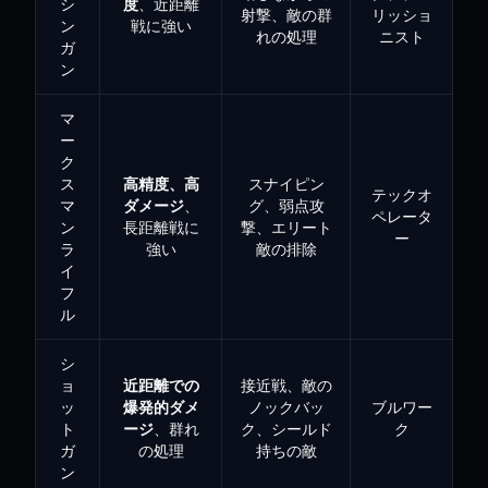
シ
度
、近距離
射撃、敵の群
リッショ
ン
戦に強い
れの処理
ニスト
ガ
ン
マ
ー
ク
ス
高精度、高
スナイピン
テックオ
マ
ダメージ
、
グ、弱点攻
ペレータ
ン
長距離戦に
撃、エリート
ー
ラ
強い
敵の排除
イ
フ
ル
シ
ョ
近距離での
接近戦、敵の
ッ
爆発的ダメ
ノックバッ
ブルワー
ト
ージ
、群れ
ク、シールド
ク
ガ
の処理
持ちの敵
ン