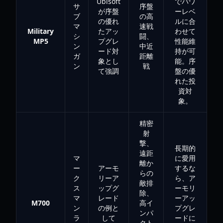
Ubisoft
でパワ
サ
序盤
が序盤
ーレベ
ブ
の高
の優れ
ルに合
マ
速戦
Military
たアッ
わせて
シ
闘、
MP5
プグレ
性能維
ン
中近
ード対
持が可
ガ
距離
象とし
能。序
ン
戦
て強調
盤の優
れた投
資対
象。
精密
射
撃、
長期的
遠距
マ
に愛用
離か
ー
アーモ
するな
らの
ク
リーア
ら、ア
敵排
ス
ップグ
ーモリ
除、
マ
レード
ーアッ
M700
高イ
ン
の例と
プグレ
ンパ
ラ
して
ードに
クト