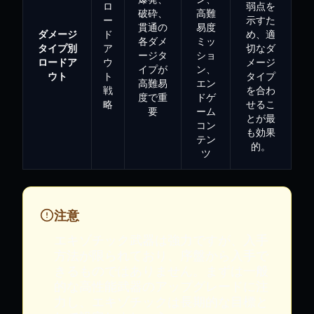
ロ
弱点を
破砕、
高難
ー
示すた
貫通の
易度
ダメージ
ド
め、適
各ダメ
ミッ
タイプ別
ア
切なダ
ージタ
ショ
ロードア
ウ
メージ
イプが
ン、
ウト
ト
タイプ
高難易
エン
戦
を合わ
度で重
ドゲ
略
せるこ
要
ーム
とが最
コン
も効果
テン
的。
ツ
注意
エキゾチック武器は強力ですが、入手
方法が限られており、序盤から入手で
きるものではありません。まずは一般
的な高性能武器のアップグレードに注
力し、エキゾチックは長期的な目標と