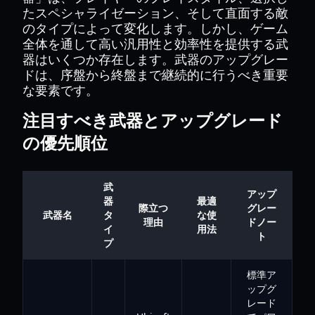
たスペシャライゼーション、そして直面する敵
のタイプによって変化します。しかし、ゲーム
全体を通して高い汎用性と効率性を提供する武
器はいくつか存在します。武器のアップグレー
ドは、序盤から終盤まで継続的に行うべき重要
な要素です。
注目すべき武器とアップグレード
の優先順位
武
アップ
器
最適
際立つ
グレー
武器名
タ
な使
理由
ドノー
イ
用法
ト
プ
標準ア
ップグ
レード