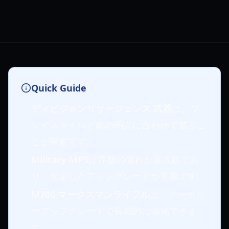
Quick Guide
ディビジョンリサージェンス 武器
は、プ
レイスタイルと敵の弱点に合わせて選ぶこ
とが重要です。
Military MP5
は序盤の優れた選択肢であ
り、安定したアップグレードが可能です。
M700 マークスマンライフル
は、アーモリ
ーアップグレードで長期的に強化できま
す。