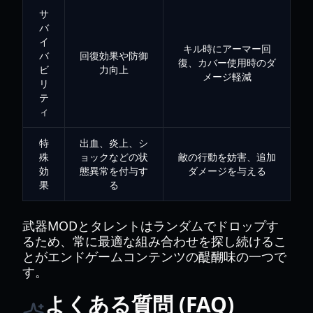
サ
バ
イ
キル時にアーマー回
バ
回復効果や防御
復、カバー使用時のダ
ビ
力向上
メージ軽減
リ
テ
ィ
特
出血、炎上、シ
殊
ョックなどの状
敵の行動を妨害、追加
効
態異常を付与す
ダメージを与える
果
る
武器MODとタレントはランダムでドロップす
るため、常に最適な組み合わせを探し続けるこ
とがエンドゲームコンテンツの醍醐味の一つで
す。
よくある質問 (FAQ)