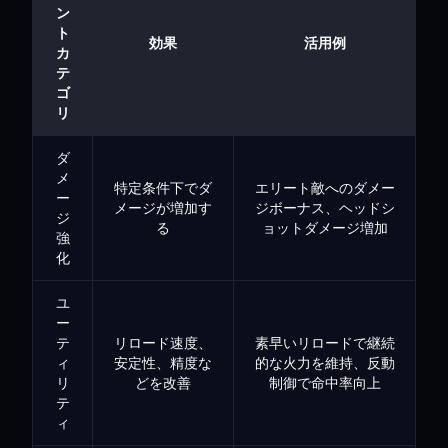
ン
ト
効果
活用例
カ
テ
ゴ
リ
ダ
メ
特定条件下でダ
エリート敵へのダメー
ー
メージが増加す
ジボーナス、ヘッドシ
ジ
る
ョットダメージ増加
強
化
ユ
ー
テ
リロード速度、
素早いリロードで継続
ィ
安定性、精度な
的な火力を維持、反動
リ
どを改善
制御で命中率向上
テ
ィ