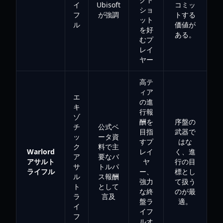
イ
Ubisoft
コミッ
ショ
フ
が強調
トする
ット
ル
価値が
を好
ある。
むプ
レイ
ヤー
高テ
ィア
エ
の進
キ
行報
ゾ
酬を
序盤の
チ
公式ベ
目指
武器で
ッ
ータ資
すプ
はな
ク
料で主
Warlord
レイ
く、進
ア
要なバ
アサルト
ヤ
行の目
サ
トルパ
ライフル
ー、
標とし
ル
ス報酬
強力
て扱う
ト
として
な終
のが最
ラ
言及
盤ラ
適。
イ
イフ
フ
ルオ