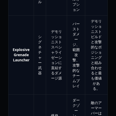
ル
プシ
ョン
デモリ
バー
ッショ
スト
デモリ
ニスト
ダメ
シ
ッショ
ビルド
ー
グ
ニスト
と攻撃
ジ、
ネ
スペシ
的なポ
Explosive
範囲
チ
ャライ
ジショ
Grenade
攻
ャ
ゼーシ
ニング
Launcher
撃、
ー
ョンに
と組み
攻撃
武
直結す
合わせ
的な
器
るダメ
ると最
チー
ージ源
も価値
ムプ
があ
レイ
る。
ダー
敵のア
クゾ
ーマー
ー
バーは
爆発、
ン、