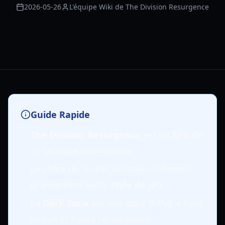
2026-05-26
L'équipe Wiki de The Division Resurgence
Guide Rapide
The Division Resurgence
est un RPG de
tir tactique pour mobile.
Le choix de la spécialisation influence
grandement votre
style de jeu
.
La
Dark Zone
est une zone PvPvE à haut
risque et haute récompense.