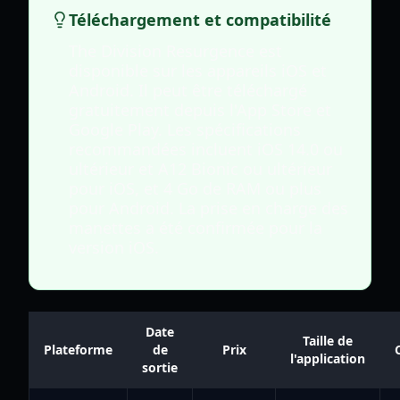
Téléchargement et compatibilité
The Division Resurgence est
disponible sur les appareils iOS et
Android. Il peut être téléchargé
gratuitement depuis l'App Store et
Google Play. Les spécifications
recommandées incluent iOS 14.0 ou
ultérieur et A12 Bionic ou ultérieur
pour iOS, et 4 Go de RAM ou plus
pour Android. La prise en charge des
manettes a été confirmée pour la
version iOS.
Date
Taille de
Plateforme
de
Prix
l'application
sortie