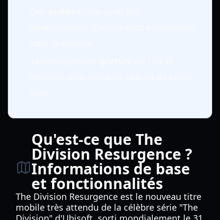
Des
builds
efficaces et des
améliorations d'armes sont essentielles
pour la victoire.
Téléchargement
gratuit
sur iOS et
Android, avec prise en charge du cross-
play.
Qu'est-ce que The
Division Resurgence ?
Informations de base
et fonctionnalités
The Division Resurgence est le nouveau titre
mobile très attendu de la célèbre série "The
Division" d'Ubisoft, sorti mondialement le 31