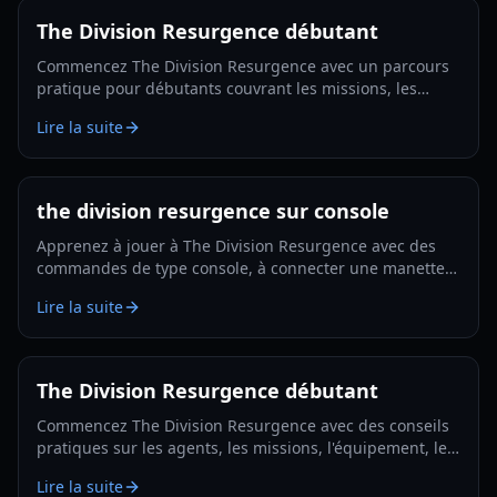
The Division Resurgence débutant
Commencez The Division Resurgence avec un parcours
pratique pour débutants couvrant les missions, les
spécialisations, l’équipement, les activités, le coopératif
Lire la suite
et la préparation à la Dark Zone.
the division resurgence sur console
Apprenez à jouer à The Division Resurgence avec des
commandes de type console, à connecter une manette,
à optimiser les paramètres et à adopter de meilleures
Lire la suite
habitudes de débutant.
The Division Resurgence débutant
Commencez The Division Resurgence avec des conseils
pratiques sur les agents, les missions, l'équipement, le
combat, le coop et la préparation à la Zone noire.
Lire la suite