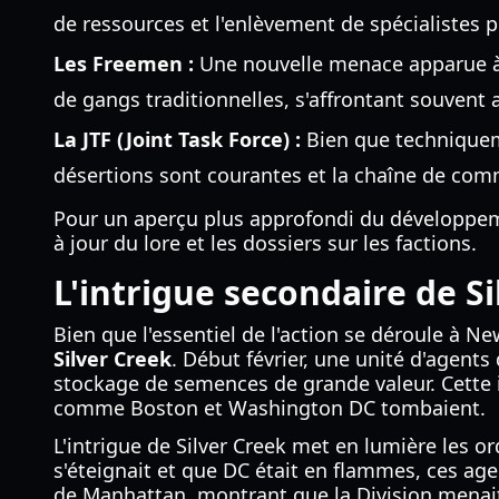
de ressources et l'enlèvement de spécialistes po
Les Freemen :
Une nouvelle menace apparue à M
de gangs traditionnelles, s'affrontant souvent a
La JTF (Joint Task Force) :
Bien que techniqueme
désertions sont courantes et la chaîne de com
Pour un aperçu plus approfondi du développeme
à jour du lore et les dossiers sur les factions.
L'intrigue secondaire de Si
Bien que l'essentiel de l'action se déroule à Ne
Silver Creek
. Début février, une unité d'agent
stockage de semences de grande valeur. Cette i
comme Boston et Washington DC tombaient.
L'intrigue de Silver Creek met en lumière les o
s'éteignait et que DC était en flammes, ces agen
de Manhattan, montrant que la Division menait