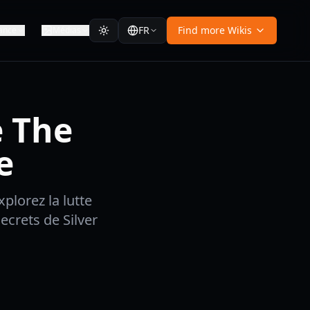
FR
Find more Wikis
ance
Médias
e The
e
plorez la lutte
ecrets de Silver