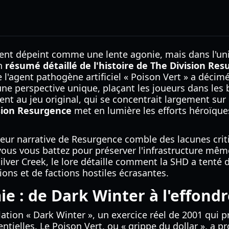
nt dépeint comme une lente agonie, mais dans l'unive
un
résumé détaillé de l'histoire de The Division Re
e l'agent pathogène artificiel « Poison Vert » a décimé
une perspective unique, plaçant les joueurs dans les 
nt au jeu original, qui se concentrait largement sur
ision Resurgence
met en lumière les efforts héroïque
eur narrative de Resurgence comble des lacunes critiq
 vous vous battez pour préserver l'infrastructure mê
ver Creek, le lore détaille comment la SHD a tenté de
tions et de factions hostiles écrasantes.
ie : de Dark Winter à l'effon
ation « Dark Winter », un exercice réel de 2001 qui pr
sentielles. Le Poison Vert, ou « grippe du dollar », a 