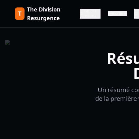
The Division
Guides
T
Sortie
de jeu
Resurgence
Résu
Un résumé comp
de la première 