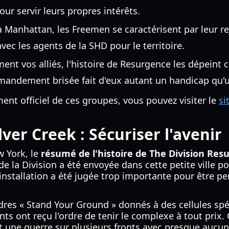
ur servir leurs propres intérêts.
anhattan, les Freemen se caractérisent par leur rej
vec les agents de la SHD pour le territoire.
nt vos alliés, l'histoire de Resurgence les dépeint
mandement brisée fait d'eux autant un handicap qu'u
nt officiel de ces groupes, vous pouvez visiter le
si
lver Creek : Sécuriser l'avenir
w York, le
résumé de l'histoire de The Division Res
s de la Division a été envoyée dans cette petite vill
nstallation a été jugée trop importante pour être p
rdres « Stand Your Ground » donnés à des cellules spé
ts ont reçu l'ordre de tenir le complexe à tout prix. C
 une guerre sur plusieurs fronts avec presque aucun