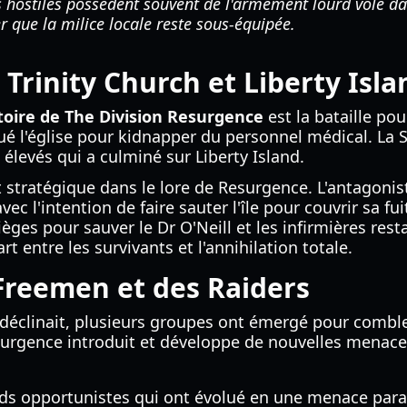
s hostiles possèdent souvent de l'armement lourd volé dan
r que la milice locale reste sous-équipée.
 Trinity Church et Liberty Isla
toire de The Division Resurgence
est la bataille po
qué l'église pour kidnapper du personnel médical. La
élevés qui a culminé sur Liberty Island.
 stratégique dans le lore de Resurgence. L'antagonist
vec l'intention de faire sauter l'île pour couvrir sa f
èges pour sauver le Dr O'Neill et les infirmières res
rt entre les survivants et l'annihilation totale.
 Freemen et des Raiders
déclinait, plusieurs groupes ont émergé pour combler 
esurgence introduit et développe de nouvelles menace
ds opportunistes qui ont évolué en une menace parami