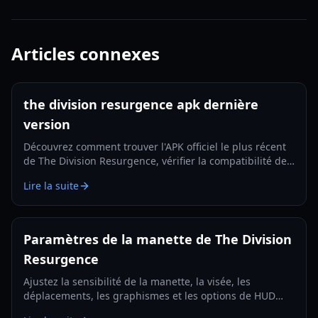
Articles connexes
the division resurgence apk dernière
version
Découvrez comment trouver l'APK officiel le plus récent
de The Division Resurgence, vérifier la compatibilité de
l'appareil, l'installer en toute sécurité et commencer
Lire la suite
avec des conseils adaptés aux débutants.
Paramètres de la manette de The Division
Resurgence
Ajustez la sensibilité de la manette, la visée, les
déplacements, les graphismes et les options de HUD
dans The Division Resurgence grâce à ce guide pratique