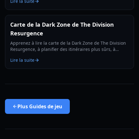
Lire la suite
de configuration 2026.
Carte de la Dark Zone de The Division
Resurgence
Apprenez à lire la carte de la Dark Zone de The Division
Resurgence, à planifier des itinéraires plus sûrs, à
identifier les risques et à préparer des runs efficaces
Lire la suite
pour débutants.
Plus
Guides de jeu