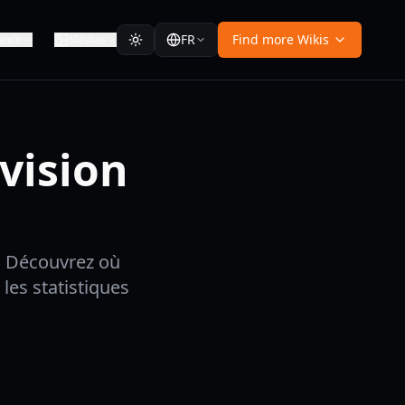
FR
Find more Wikis
ance
Médias
ivision
e. Découvrez où
les statistiques