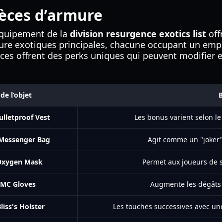
èces d’armure
’équipement de la
division resurgence exotics list
offr
armure exotiques principales, chacune occupant un em
es offrent des perks uniques qui peuvent modifier 
e l’objet
B
ulletproof Vest
Les bonus varient selon 
 Messenger Bag
Agit comme un "joker"
 Oxygen Mask
Permet aux joueurs de se
 MC Gloves
Augmente les dégâts 
liss's Holster
Les touches successives avec u