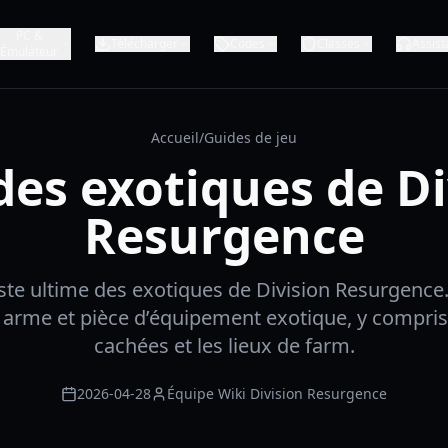
PC &
Télécharger
Codes
Classes
Assist
Émulateur
Accueil
/
Guides de jeu
des exotiques de D
Resurgence
iste ultime des exotiques de Division Resurgenc
arme et pièce d’équipement exotique, y compris 
cachées et les lieux de farm.
2026-04-28
Équipe Wiki Division Resurgence